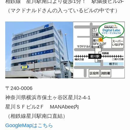
相鉄線 星川駅南口より徒歩1分！ 駅隣接ビル2F
（マクドナルドさんの入っているビルの中です）
〒240-0006
神奈川県横浜市保土ヶ谷区星川2-4-1
星川ＳＦビル2Ｆ MANAbee内
（相鉄線星川駅南口直結）
GoogleMapはこちら