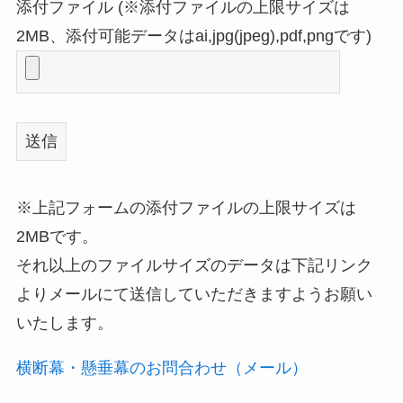
こ
添付ファイル (※添付ファイルの上限サイズは
の
2MB、添付可能データはai,jpg(jpeg),pdf,pngです)
フ
ィ
ー
ル
ド
※上記フォームの添付ファイルの上限サイズは
は
2MBです。
空
それ以上のファイルサイズのデータは下記リンク
の
よりメールにて送信していただきますようお願い
ま
いたします。
ま
に
横断幕・懸垂幕のお問合わせ（メール）
し